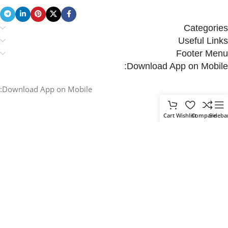
Categories
Useful Links
Footer Menu
Download App on Mobile:
Download App on Mobile:
Cart
Wishlist
Compare
Sideba
.
Based on
WoodMart
theme
2025
WooCommerce Themes