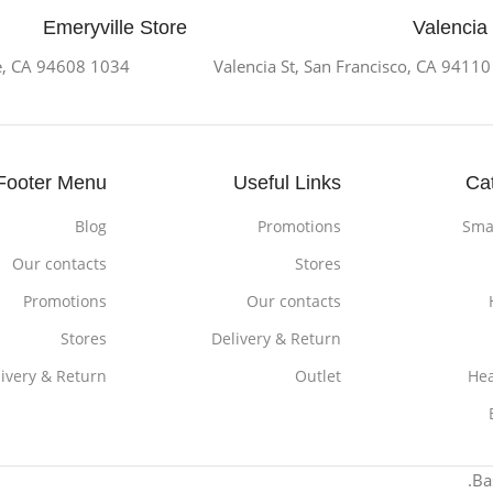
Emeryville Store
Valencia
1034 36th St, Emeryville, CA 94608
Footer Menu
Useful Links
Ca
Blog
Promotions
Sma
Our contacts
Stores
Promotions
Our contacts
Stores
Delivery & Return
livery & Return
Outlet
He
.
Ba