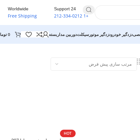
Worldwide
24 Support
Free Shipping
+1 212-334-0212
0
توما
خصی
دزدگیر خودرو
دزدگیر موتورسیکلت
دوربین مداربسته
HOT