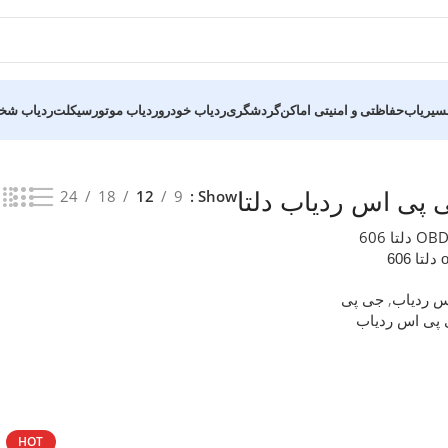
سیریاب
حفاظتی و امنیتی اماکن
گردشگری
ردیاب خودرو
ردیاب موتورسیکلت
ردیاب ش
24
18
12
9
Show
 پی اس ردیاب دلتا
س ردیاب
,
جی پی
پی اس ردیاب
HOT