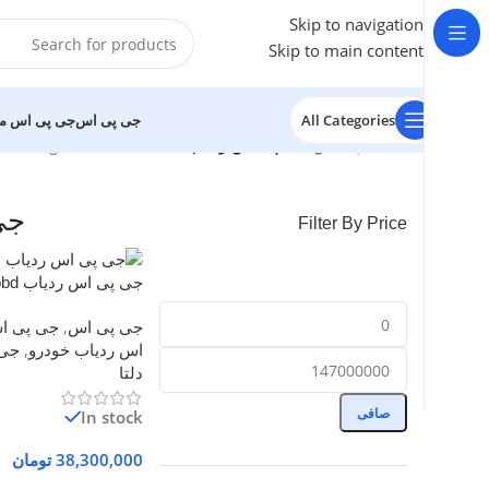
Skip to navigation
Skip to main content
All Categories
جی پی اس
جی پی اس م
خانه
/
جی پی اس
/
جی پی اس ردیاب دلتا
Showing all 10 results
جی
Filter By Price
جی پی اس ردیاب obd دلتا 606
جی پی اس
,
جی پی ا
اس ردیاب خودرو
,
جی 
دلتا
صافی
In stock
38,300,000
تومان