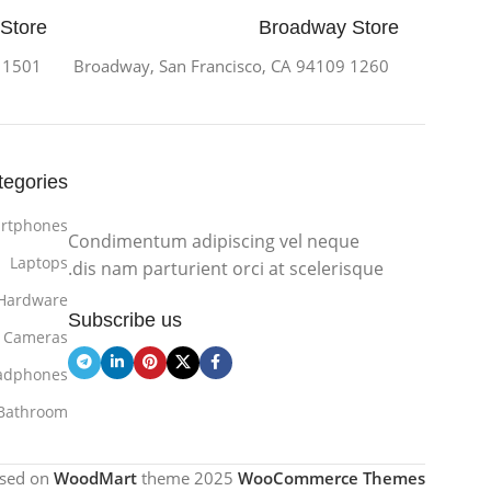
 Store
Broadway Store
1501 Valencia St, San Francisco, CA 94110
1260 Broadway, San Francisco, CA 94109
tegories
rtphones
Condimentum adipiscing vel neque
Laptops
dis nam parturient orci at scelerisque.
Hardware
Subscribe us
Cameras
adphones
Bathroom
sed on
WoodMart
theme
2025
WooCommerce Themes