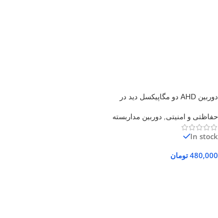
دوربین AHD دو مگاپیکسل دید در
شب 50 متر
حفاظتی و امنیتی
,
دوربین مداربسته
In stock
480,000
تومان
افزودن به سبد خرید