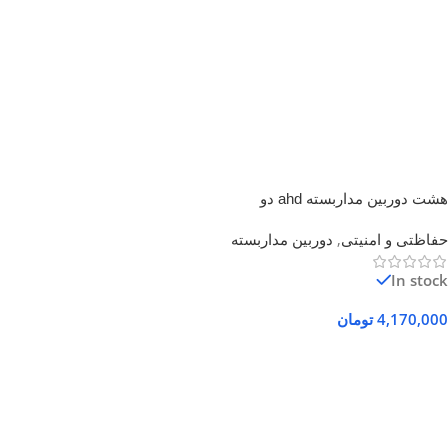
هشت دوربین مداربسته ahd دو
مگاپیکسل با dvr
حفاظتی و امنیتی
,
دوربین مداربسته
In stock
4,170,000
تومان
افزودن به سبد خرید