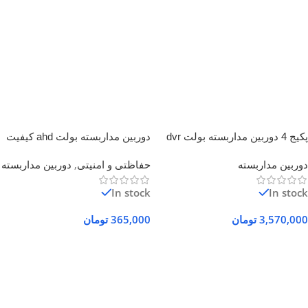
پکیج 4 دوربین مداربسته بولت dvr
دوربین مداربسته بولت ahd کیفیت
چهار کاناله
2 مگاپیکسل
دوربین مداربسته
حفاظتی و امنیتی
,
دوربین مداربسته
In stock
In stock
3,570,000
تومان
365,000
تومان
افزودن به سبد خرید
افزودن به سبد خرید