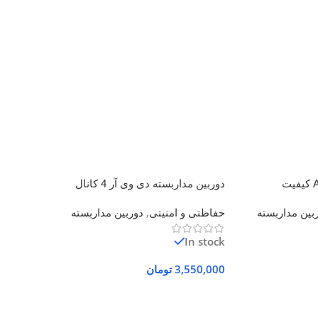
دوربین مداربسته AHD کیفیت
دوربین مداربسته دی وی آر 4 کانال
بین مداربسته
حفاظتی و امنیتی
,
دوربین مداربسته
In stock
3,550,000
تومان
افزودن به سبد خرید