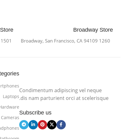
 Store
Broadway Store
1501 Valencia St, San Francisco, CA 94110
1260 Broadway, San Francisco, CA 94109
tegories
rtphones
Condimentum adipiscing vel neque
Laptops
dis nam parturient orci at scelerisque.
Hardware
Subscribe us
Cameras
adphones
Bathroom