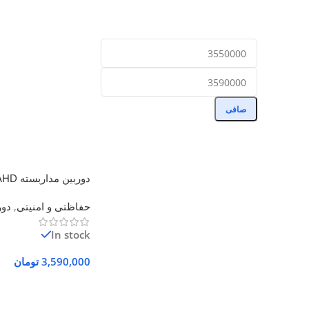
صافی
2مگاپیکسل با DVR
حفاظتی و امنیتی
,
دور
In stock
3,590,000
تومان
افزودن به سبد خرید