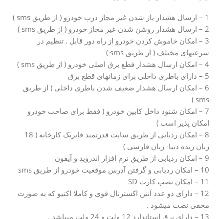
1 – ارسال هشدار باز شدن غیر مجاز درب خودرو ( از طریق sms )
2 – ارسال هشدار روشن شدن غیر مجاز خودرو ( از طریق sms )
3 – امکان خاموش کردن خودرو از راه دور قابل . تنظیم در
سرعتهای مختلف ( از طریق sms )
4 – امکان ارسال هشدار قطع برق اصلی خودرو ( از طریق sms )
5 – دارای باطری داخلی برای زمانهای قطع برق
6 – امکان ارسال هشدار ضعیف شدن باطری داخلی ( از طریق
sms )
7 – امکان شنود داخل کابین خودرو ( فقط برای صاحب خودرو
امکان پذیر است )
8 – امکان ردیابی از طریق سایت قدرتمند فابریک کارخانه ( 18
زبان زنده دنیا- زبان فارسی )
9 – امکان ردیابی از طریق نرم افزار اندروید و آیفون
10 – امکان ردیابی و گرفتن آدرس موقعیت خودرو از طریق sms
11 – امکان نصب کارت SD
12 – دارای دو عدد آنتن اکسترنال قوی و کاملا اکتیو که به صورت
مخفی نصب میشود .
13 – دارای برق استاندارد 12 ولت و 24 ولت میباشد .