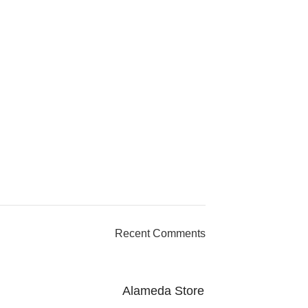
ON SALE
HP Envy 34
Recent Comments
To Shop
Alameda Store