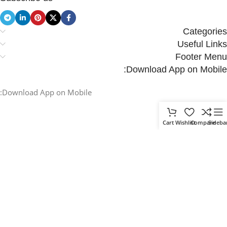
Categories
Useful Links
Footer Menu
Download App on Mobile:
Download App on Mobile:
Cart
Wishlist
Compare
Sideba
.
Based on
WoodMart
theme
2025
WooCommerce Themes