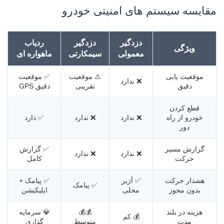
مقایسه سیستم های امنیتی خودرو
دزدگیر
دزدگیر
ردیاب
ویژگی
معمولی
سیمکارتی
ماهواره ای
موقعیت یابی
⚠️ موقعیت
✅ موقعیت
❌ ندارد
دقیق
تقریبی
دقیق GPS
قطع کردن
خودرو از راه
❌ ندارد
❌ ندارد
✅ دارد
دور
گزارش مسیر
✅ گزارش
❌ ندارد
❌ ندارد
حرکت
کامل
هشدار حرکت
✅ آژیر
✅ پیامک +
✅ پیامک
بدون مجوز
محلی
اپلیکیشن
هزینه در بلند
💰💰
💎 سرمایه
💰 کم
مدت
متوسط
گذاری