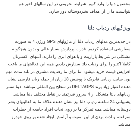
محصول دنیا را وارد کنیم. شرایط تحریمی در این سالهای اخیر هم
نتوانست ما را از اهداف بشردوستانه دور سازد.
ویژگیهای ردیاب دلتا
در جدیدترین مدلهای ردیاب دلتا از ماژولهای GPS ورژن 4 به صورت
سفارشی استفاده کردیم. قدرت پردازش بسیار عالی و بدون هیچگونه
مشکلی در شرایط پارازیت و یا هوای ابری را دارند. آنتنهای اکسترنال
کاملا اکتیو را برای ردیاب دلتا سفارش دادیم. همه این فعالیتهای ما باعث
افزایش قیمت خرید میشود اما برای ما رضایت مشتری در بلند مدت مهم
بود. سایت ردیابی فابریک با پوشش 18 زبان از جمله زبان فارسی نشان
دهنده اعتبار زیاد برند DELTAGPS در سطح بین المللی میباشد. دیتا سنتر
ردیابهای دلتا متشکل از 4 سرور قدرتمند در نقاط مختلف دنیا میباشد.
پشتیبانی 24 ساعته ردیاب دلتا نیز نشان دهنده علاقه ما به فعالیتهای بشر
دوستانه میباشد. همه تمرکز ما بر روی نجات افراد جامعه از خطرات
سرقت، و لذت بردن از این امنیت و آرامش ایجاد شده بر روی خودرو
میباشد.