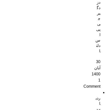
دز
دگ
یر
ج
ی
پی
ا
س
دلت
ا
30
آبان
1400
1
Comment
ردی
ا
ب