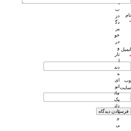
ا
ب
نام
دز
دگ
*
یر
خو
در
و
ایمیل
تار
*
ا
دند
ه
ای
وب‌
اتو
سایت
مات
یک
دلت
ا
ج
ی