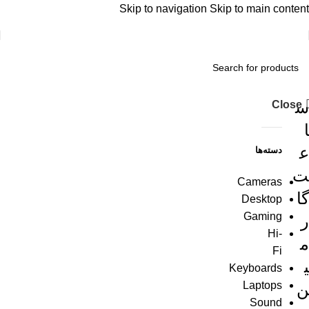
Skip to navigation
Skip to main content
س
Close
ا
ع
دسته‌ها
ت
Cameras
گا
Desktop
Gaming
ر
Hi-
م
Fi
ی
Keyboards
Laptops
ن
Sound