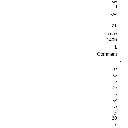
پی
ا
س
21
بهمن
1400
1
Comment
بهت
ری
ن
ردی
ا
ب
پژ
و
20
7