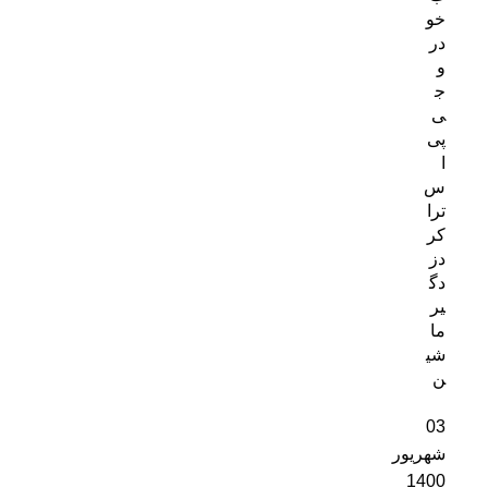
خو
در
و
ج
ی
پی
ا
س
ترا
کر
دز
دگ
یر
ما
شی
ن
03
شهریور
1400