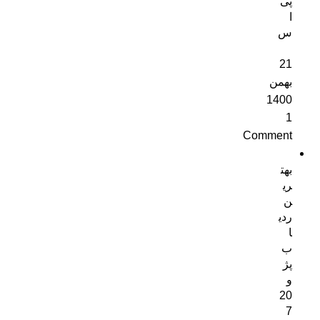
پی
ا
س
21
بهمن
1400
1
Comment
بهت
ری
ن
ردی
ا
ب
پژ
و
20
7