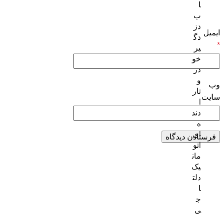
ا
ب
دز
ایمیل
دگ
*
یر
خو
در
و
وب‌
تار
سایت
ا
دند
ه
ای
اتو
مات
یک
دلت
ا
ج
ی