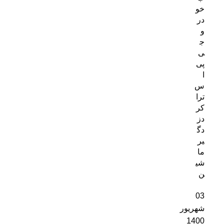
خو
در
و
ج
ی
پی
ا
س
ترا
کر
دز
دگ
یر
ما
شی
ن
03
شهریور
1400