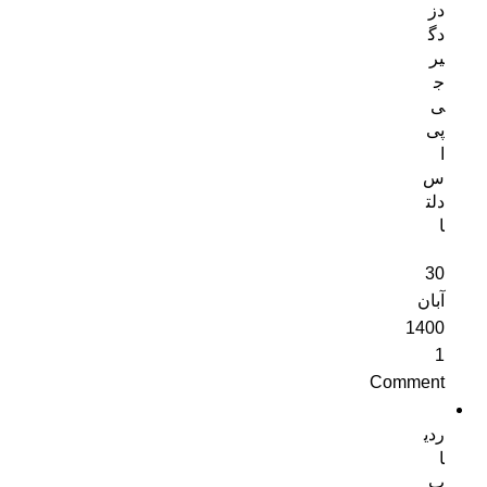
دز
دگ
یر
ج
ی
پی
ا
س
دلت
ا
30
آبان
1400
1
Comment
ردی
ا
ب