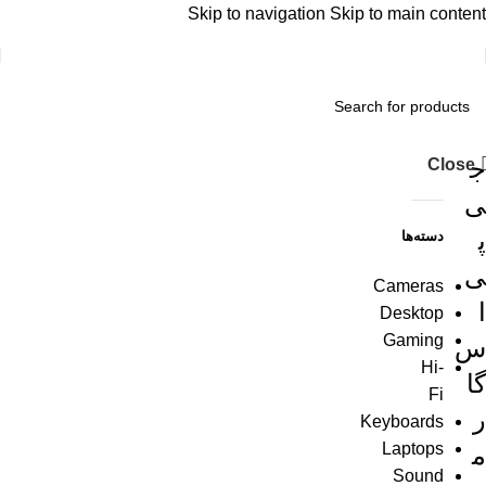
Skip to navigation
Skip to main content
ج
Close
ی
پ
دسته‌ها
ی
Cameras
ا
Desktop
Gaming
س
Hi-
گا
Fi
ر
Keyboards
Laptops
م
Sound