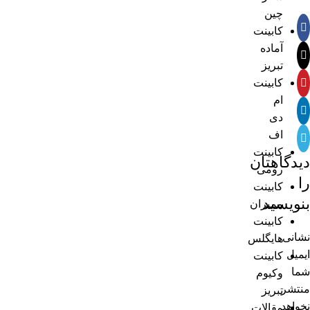
چین
کابینت
آماده
تبریز
کابینت
ام
دی
اف
کابینت
دیدگاهتان
رومی
را
کابینت
بنویسید
ممبران
کابینت
نشانی
هایگلس
ایمیل
کابینت
شما
وکیوم
منتشر
تبریز
نخواهد
مقالات