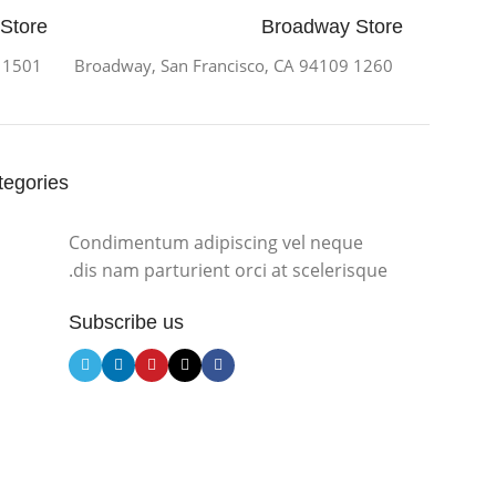
 Store
Broadway Store
To
1501 Valencia St, San Francisco, CA 94110
1260 Broadway, San Francisco, CA 94109
Shop
tegories
Condimentum adipiscing vel neque
dis nam parturient orci at scelerisque.
Subscribe us