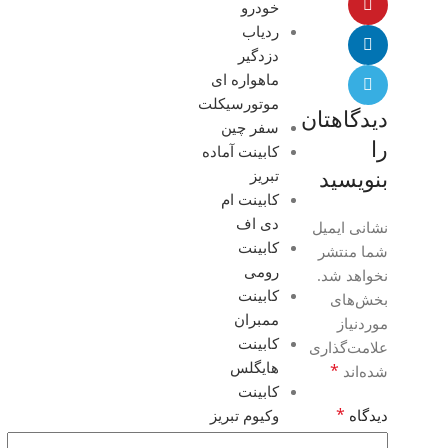
خودرو
ردیاب
دزدگیر
ماهواره ای
موتورسیکلت
دیدگاهتان
سفر چین
را
کابینت آماده
تبریز
بنویسید
کابینت ام
دی اف
نشانی ایمیل
کابینت
شما منتشر
رومی
نخواهد شد.
کابینت
بخش‌های
ممبران
موردنیاز
کابینت
علامت‌گذاری
هایگلس
*
شده‌اند
کابینت
*
دیدگاه
وکیوم تبریز
مقالات