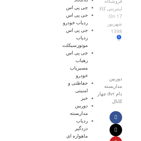
فروشگاه
جی پی اس
اینترنتی کالا
جی پی اس
On 17
ردیاب خودرو
شهریور
جی پی اس
1398
ردیاب
0
موتورسیکلت
جی پی اس
رهیاب
مسیریاب
خودرو
دوربین
حفاظتی و
مداربسته
امنیتی
دام dvr چهار
خبر
کانال
دوربین
مداربسته
ردیاب
دزدگیر
ماهواره ای