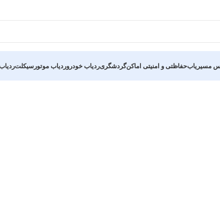
س مسیریاب
حفاظتی و امنیتی اماکن
گردشگری
ردیاب خودرو
ردیاب موتورسیکلت
ردیا