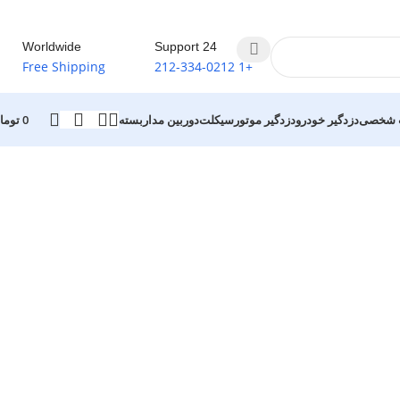
Worldwide
24 Support
Free Shipping
+1 212-334-0212
ب شخصی
دزدگیر خودرو
دزدگیر موتورسیکلت
دوربین مداربسته
0
توما