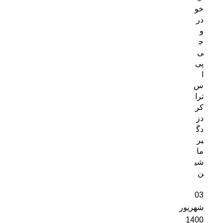
خو
در
و
ج
ی
پی
ا
س
ترا
کر
دز
دگ
یر
ما
شی
ن
03
شهریور
1400