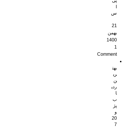
پی
ا
س
21
بهمن
1400
1
Comment
بهت
ری
ن
ردی
ا
ب
پژ
و
20
7