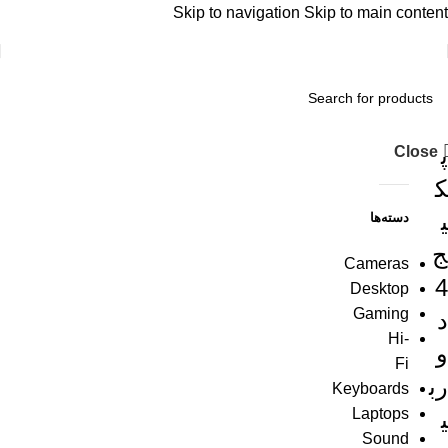
Skip to navigation
Skip to main content
پ
Close
ک
ی
دسته‌ها
ج
Cameras
4
Desktop
Gaming
د
Hi-
و
Fi
رب
Keyboards
Laptops
ی
Sound