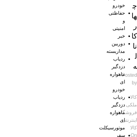
چ
خودرو
حفاظتی
ها
و
ر
امنیتی
کا
خبر
دوربین
نا
مداربسته
ل
ردیاب
ه
دزدگیر
ماهواره
Posted
ای
by
خودرو
ردیاب
کالا
دزدگیر
ملکی
ماهواره
فروشگاه
ای
اینترنتی
موتورسیکلت
کالا
سفر
On