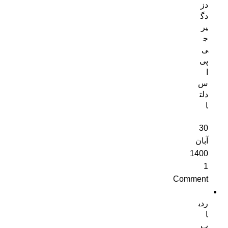
دز
دگ
یر
ج
ی
پی
ا
س
دلت
ا
30
آبان
1400
1
Comment
ردی
ا
ب