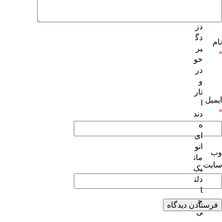
ا
ب
دز
دگ
نام
یر
*
خو
در
و
تار
ایمیل
ا
*
دند
ه
ای
اتو
وب‌
مات
سایت
یک
دلت
ا
ج
ی