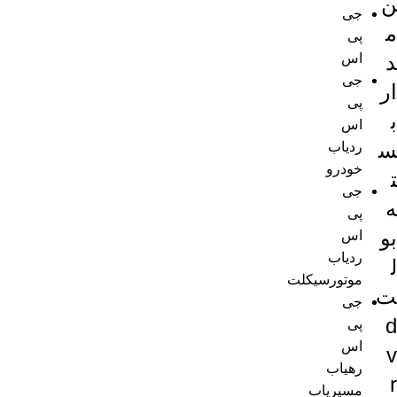
ن
جی
م
پی
اس
د
جی
ار
پی
ب
اس
س
ردیاب
خودرو
ت
جی
ه
پی
بو
اس
ردیاب
ل
موتورسیکلت
ت
جی
d
پی
اس
v
رهیاب
r
مسیریاب