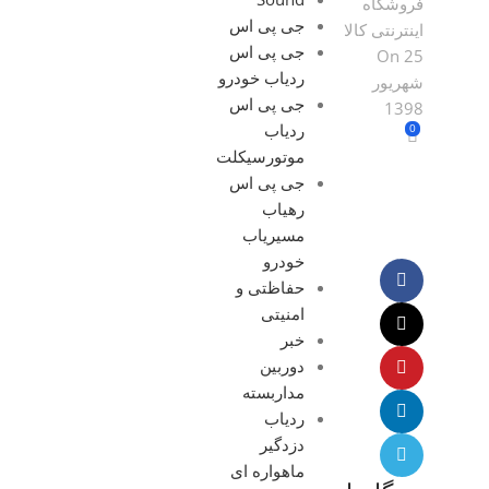
فروشگاه
جی پی اس
اینترنتی کالا
جی پی اس
On 25
ردیاب خودرو
شهریور
جی پی اس
1398
ردیاب
0
موتورسیکلت
جی پی اس
رهیاب
مسیریاب
خودرو
حفاظتی و
امنیتی
خبر
دوربین
مداربسته
ردیاب
دزدگیر
ماهواره ای