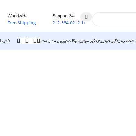
Worldwide
24 Support
Free Shipping
+1 212-334-0212
ب شخصی
دزدگیر خودرو
دزدگیر موتورسیکلت
دوربین مداربسته
0
توما