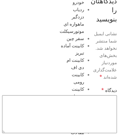
دیدگاهتان
خودرو
را
ردیاب
دزدگیر
بنویسید
ماهواره ای
موتورسیکلت
نشانی ایمیل
سفر چین
شما منتشر
کابینت آماده
نخواهد شد.
تبریز
بخش‌های
کابینت ام
موردنیاز
دی اف
علامت‌گذاری
کابینت
*
شده‌اند
رومی
کابینت
*
دیدگاه
ممبران
کابینت
هایگلس
کابینت
وکیوم تبریز
مقالات