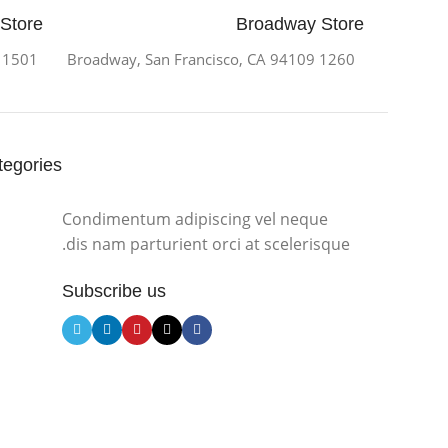
 Store
Broadway Store
To
1501 Valencia St, San Francisco, CA 94110
1260 Broadway, San Francisco, CA 94109
Shop
tegories
Condimentum adipiscing vel neque
dis nam parturient orci at scelerisque.
Subscribe us