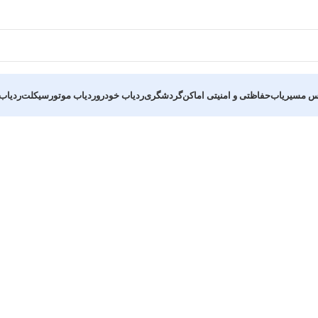
س مسیریاب
حفاظتی و امنیتی اماکن
گردشگری
ردیاب خودرو
ردیاب موتورسیکلت
ردیا