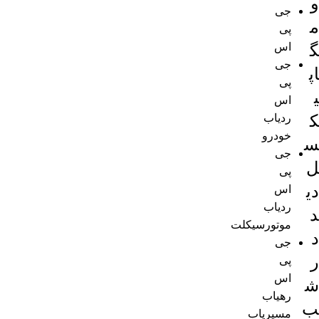
و
جی
م
پی
اس
گ
جی
اپ
پی
ی
اس
ک
ردیاب
خودرو
س
جی
ل
پی
دی
اس
ردیاب
د
موتورسیکلت
د
جی
ر
پی
اس
ش
رهیاب
ب
مسیریاب