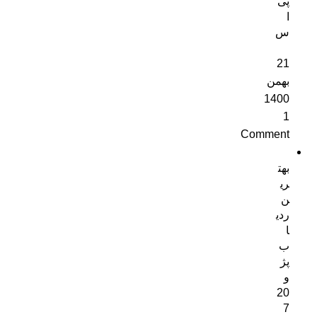
پی
ا
س
21
بهمن
1400
1
Comment
بهت
ری
ن
ردی
ا
ب
پژ
و
20
7