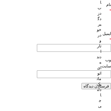
ا
نام
ب
*
دز
دگ
یر
خو
ایمیل
در
*
و
تار
ا
دند
وب‌
ه
سایت
ای
اتو
مات
یک
دلت
ا
ج
ی