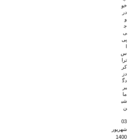
خو
در
و
ج
ی
پی
ا
س
ترا
کر
دز
دگ
یر
ما
شی
ن
03
شهریور
1400