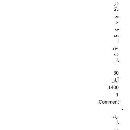
دز
دگ
یر
ج
ی
پی
ا
س
دلت
ا
30
آبان
1400
1
Comment
ردی
ا
ب