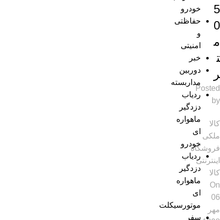
5
خودرو
حفاظتی
0
و
م
امنیتی
ت
خبر
دوربین
ر
مداربسته
Posted
ردیاب
by
دزدگیر
ماهواره
کالا
ای
ملکی
خودرو
فروشگاه
ردیاب
اینترنتی
دزدگیر
کالا
ماهواره
On
ای
06
موتورسیکلت
مهر
سفر