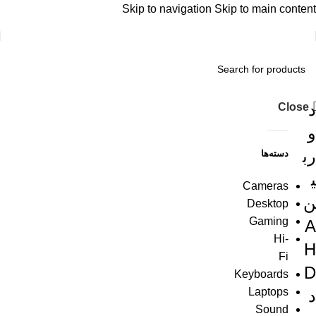
Skip to navigation
Skip to main content
د
Close
و
رب
دسته‌ها
ی
Cameras
ن
Desktop
Gaming
A
Hi-
H
Fi
D
Keyboards
Laptops
د
Sound